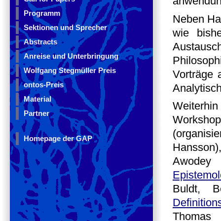
anwendung
Programm
Neben Hau
Sektionen und Sprecher
wie bish
Abstracts
Austaus
Anreise und Unterbringung
Philosophi
Wolfgang Stegmüller Preis
Vorträge 
ontos-Preis
Analytisc
Material
Weiterhin
Partner
Workshops
(organis
Homepage der GAP
Hansson)
Awodey 
Epistemo
Buldt, 
Definitio
Thomas 