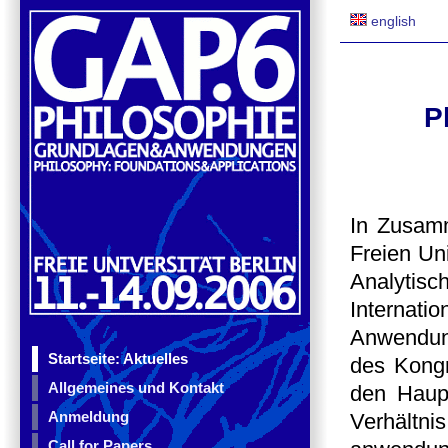
english
P
In Zusamm
Freien Uni
Analytis
Internati
Anwendung
Startseite: Aktuelles
des Kongr
Allgemeines und Kontakt
den Haupt
Anmeldung
Verhält
Call for Papers