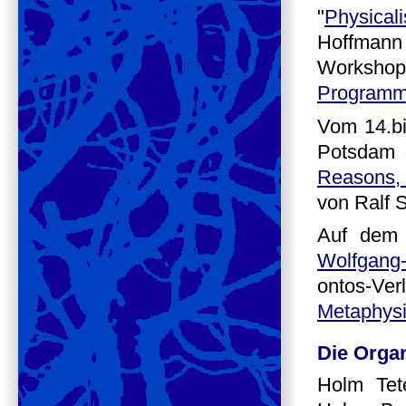
"
Physica
Hoffmann
Workshop
Program
Vom 14.bi
Potsdam d
Reasons, 
von Ralf S
Auf dem 
Wolfgang-
ontos-Ver
Metaphys
Die Orga
Holm Tet